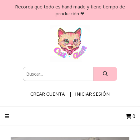
Recorda que todo es hand made y tiene tiempo de
producción ❤
CREAR CUENTA
INICIAR SESIÓN
0