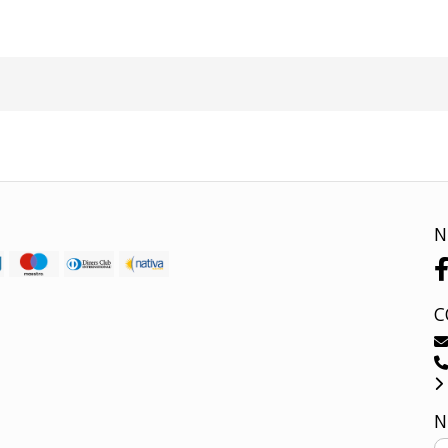
N
C
N