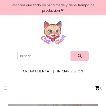
Recorda que todo es hand made y tiene tiempo de
producción ❤
CREAR CUENTA
INICIAR SESIÓN
0