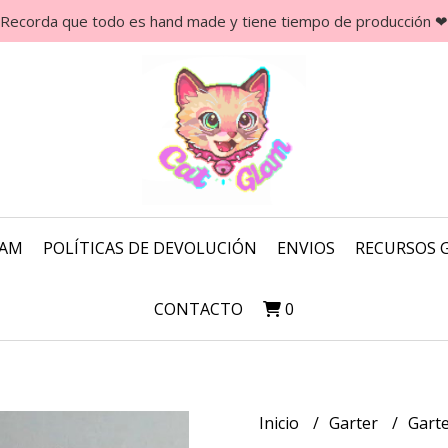
Recorda que todo es hand made y tiene tiempo de producción ❤
LAM
POLÍTICAS DE DEVOLUCIÓN
ENVIOS
RECURSOS 
CONTACTO
0
Inicio
Garter
Garte