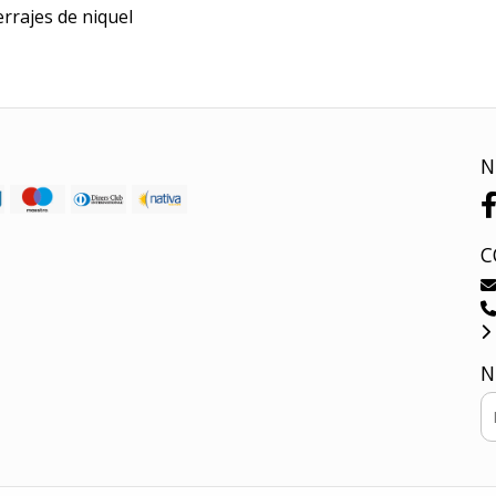
rrajes de niquel
N
C
N