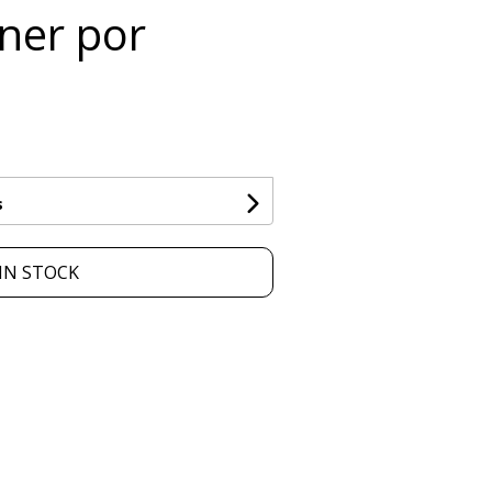
nner por
s
IN STOCK