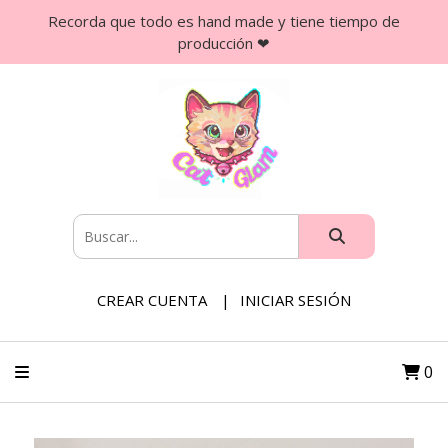
Recorda que todo es hand made y tiene tiempo de
producción ❤
CREAR CUENTA
INICIAR SESIÓN
0