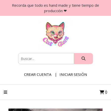
Recorda que todo es hand made y tiene tiempo de
producción ❤
CREAR CUENTA
INICIAR SESIÓN
0