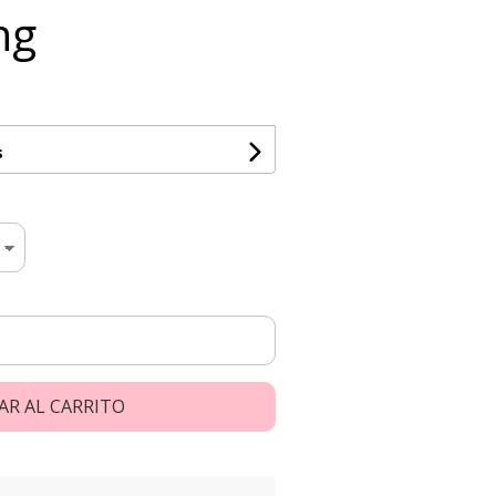
ng
s
AR AL CARRITO