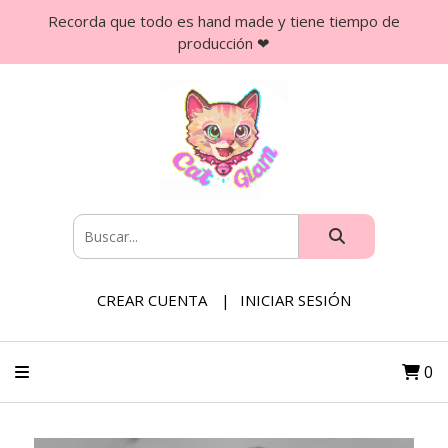
Recorda que todo es hand made y tiene tiempo de
producción ❤
CREAR CUENTA
INICIAR SESIÓN
0