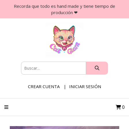
Recorda que todo es hand made y tiene tiempo de
producción ❤
CREAR CUENTA
INICIAR SESIÓN
0