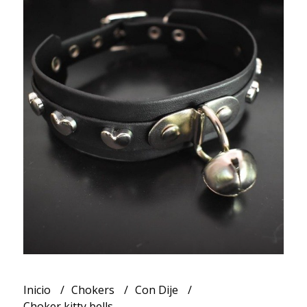
Inicio
Chokers
Con Dije
Choker kitty bells