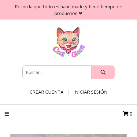
Recorda que todo es hand made y tiene tiempo de
producción ❤
CREAR CUENTA
INICIAR SESIÓN
0