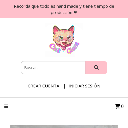
Recorda que todo es hand made y tiene tiempo de
producción ❤
CREAR CUENTA
INICIAR SESIÓN
0