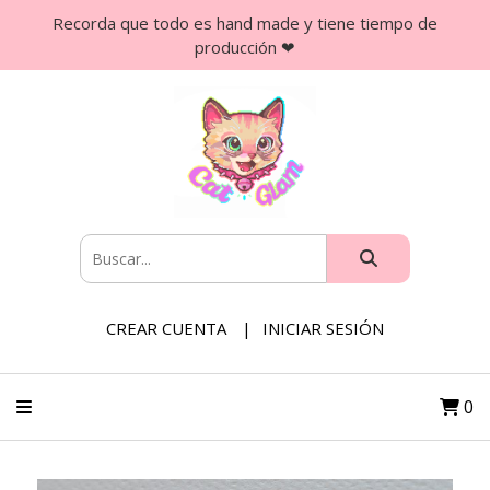
Recorda que todo es hand made y tiene tiempo de
producción ❤
CREAR CUENTA
INICIAR SESIÓN
0